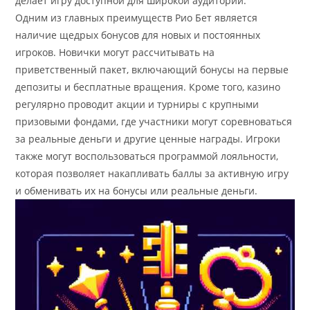
делает игру доступной для широкой аудитории.
Одним из главных преимуществ Рио Бет является
наличие щедрых бонусов для новых и постоянных
игроков. Новички могут рассчитывать на
приветственный пакет, включающий бонусы на первые
депозиты и бесплатные вращения. Кроме того, казино
регулярно проводит акции и турниры с крупными
призовыми фондами, где участники могут соревноваться
за реальные деньги и другие ценные награды. Игроки
также могут воспользоваться программой лояльности,
которая позволяет накапливать баллы за активную игру
и обменивать их на бонусы или реальные деньги.