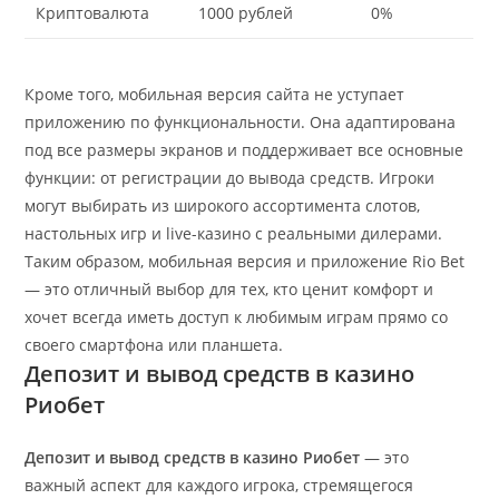
Криптовалюта
1000 рублей
0%
Кроме того, мобильная версия сайта не уступает
приложению по функциональности. Она адаптирована
под все размеры экранов и поддерживает все основные
функции: от регистрации до вывода средств. Игроки
могут выбирать из широкого ассортимента слотов,
настольных игр и live-казино с реальными дилерами.
Таким образом, мобильная версия и приложение Rio Bet
— это отличный выбор для тех, кто ценит комфорт и
хочет всегда иметь доступ к любимым играм прямо со
своего смартфона или планшета.
Депозит и вывод средств в казино
Риобет
Депозит и вывод средств в казино Риобет
— это
важный аспект для каждого игрока, стремящегося