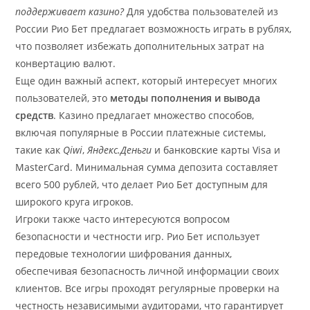
поддерживает казино?
Для удобства пользователей из
России Рио Бет предлагает возможность играть в рублях,
что позволяет избежать дополнительных затрат на
конвертацию валют.
Еще один важный аспект, который интересует многих
пользователей, это
методы пополнения и вывода
средств
. Казино предлагает множество способов,
включая популярные в России платежные системы,
такие как
Qiwi
,
Яндекс.Деньги
и банковские карты Visa и
MasterCard. Минимальная сумма депозита составляет
всего 500 рублей, что делает Рио Бет доступным для
широкого круга игроков.
Игроки также часто интересуются вопросом
безопасности и честности игр. Рио Бет использует
передовые технологии шифрования данных,
обеспечивая безопасность личной информации своих
клиентов. Все игры проходят регулярные проверки на
честность независимыми аудиторами, что гарантирует