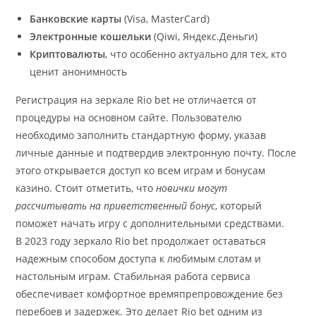
Банковские карты
(Visa, MasterCard)
Электронные кошельки
(Qiwi, Яндекс.Деньги)
Криптовалюты
, что особенно актуально для тех, кто
ценит анонимность
Регистрация на зеркале Rio bet не отличается от
процедуры на основном сайте. Пользователю
необходимо заполнить стандартную форму, указав
личные данные и подтвердив электронную почту. После
этого открывается доступ ко всем играм и бонусам
казино. Стоит отметить, что
новички могут
рассчитывать на приветственный бонус
, который
поможет начать игру с дополнительными средствами.
В 2023 году зеркало Rio bet продолжает оставаться
надежным способом доступа к любимым слотам и
настольным играм. Стабильная работа сервиса
обеспечивает комфортное времяпрепровождение без
перебоев и задержек. Это делает Rio bet одним из