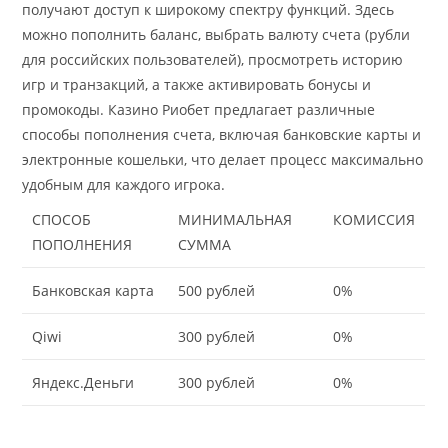
получают доступ к широкому спектру функций. Здесь
можно пополнить баланс, выбрать валюту счета (рубли
для российских пользователей), просмотреть историю
игр и транзакций, а также активировать бонусы и
промокоды. Казино Риобет предлагает различные
способы пополнения счета, включая банковские карты и
электронные кошельки, что делает процесс максимально
удобным для каждого игрока.
СПОСОБ
МИНИМАЛЬНАЯ
КОМИССИЯ
ПОПОЛНЕНИЯ
СУММА
Банковская карта
500 рублей
0%
Qiwi
300 рублей
0%
Яндекс.Деньги
300 рублей
0%