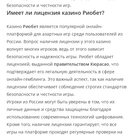
безопасности и честности игр.
Имеет ли лицензия казино Риобет?
Казино
Риобет
является популярной онлайн-
платформой для азартных игр среди пользователей из
России. Вопрос наличия лицензии у этого казино
волнует многих игроков, ведь от этого зависит
безопасность и надежность игры. Риобет обладает
лицензией, выданной
правительством Кюрасао
, что
подтверждает его легальную деятельность в сфере
онлайн-гемблинга. Это важный аспект, так как наличие
лицензии обеспечивает соблюдение строгих стандартов
безопасности и честности игры.
Игроки из России могут быть уверены в том, что их
личные данные и средства защищены благодаря
использованию современных технологий шифрования.
Кроме того, наличие лицензии гарантирует, что все
игры на платформе проходят регулярные проверки на