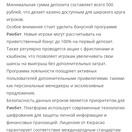
Минимальная сумма депозита составляет всего 500
рублей, что делает казино доступным для широкого круга
игроков.
Особое внимание стоит уделить бонусной программе
Риобет
. Новые игроки могут рассчитывать на
приветственный бонус до 100% на первый депозит.
Также регулярно проводятся акции с фриспинами и
кэшбэком, что позволяет игрокам увеличивать свои
шансы на выигрыш без дополнительных затрат.
Программа лояльности поощряет активных
пользователей дополнительными привилегиями, такими
как персональные менеджеры и эксклюзивные
предложения.
Безопасность данных игроков является приоритетом для
Риобет
. Платформа использует современные технологии
шифрования для защиты личной информации и
финансовых транзакций. Лицензия от Кюрасао
гарантирует соответствие международным стандартам