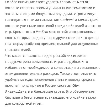
Особое внимание стоит уделить слотам от
NetEnt
,
которые славятся своими уникальными тематиками и
захватывающими бонусными раундами. Игроки могут
насладиться такими хитами, как
Starburst
и
Gonzo’s Quest
,
которые уже стали классикой среди любителей азартных
игр. Кроме того, в
Риобет
можно найти эксклюзивные
слоты, которые не доступны в других казино, что делает
платформу особенно привлекательной для искушенных
пользователей.
Что касается валюты, то для российских игроков
предусмотрена возможность играть в рублях, что
избавляет от необходимости конвертации и связанных с
этим дополнительных расходов. Также стоит отметить
удобные методы пополнения счета и вывода средств,
включая популярные в России системы
Qiwi
,
Яндекс.Деньги
и банковские карты. Это обеспечивает
быстрые и безопасные транзакции, что крайне важно
для комфортной игры.