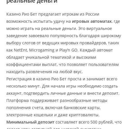
реальные деньги
Казино Рио Бет предлагает игрокам из России
возможность испытать удачу на
игровых автоматах
, где
можно играть на реальные деньги. Это виртуальное
заведение завоевало популярность благодаря широкому
выбору слотов от ведущих мировых провайдеров, таких
как NetEnt, Microgaming и Play’n GO. Каждый автомат
обладает уникальной тематикой и высокими
коэффициентами выплат, что позволяет пользователям
находить развлечения на любой вкус.
Регистрация в казино Рио Бет проста и занимает всего
несколько минут. Для начала игры необходимо создать
аккаунт, подтвердить личные данные и внести депозит.
Платформа поддерживает разнообразные методы
пополнения счета, включая банковские карты,
электронные кошельки и даже криптовалюты.
Минимальный депозит
составляет всего 500 рублей, что