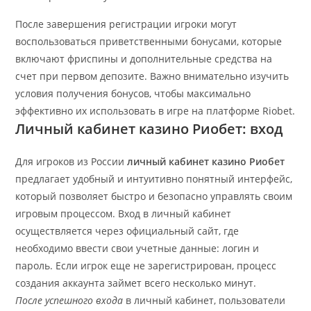
После завершения регистрации игроки могут
воспользоваться приветственными бонусами, которые
включают фриспины и дополнительные средства на
счет при первом депозите. Важно внимательно изучить
условия получения бонусов, чтобы максимально
эффективно их использовать в игре на платформе Riobet.
Личный кабинет казино Риобет: вход
Для игроков из России
личный кабинет казино Риобет
предлагает удобный и интуитивно понятный интерфейс,
который позволяет быстро и безопасно управлять своим
игровым процессом. Вход в личный кабинет
осуществляется через официальный сайт, где
необходимо ввести свои учетные данные: логин и
пароль. Если игрок еще не зарегистрирован, процесс
создания аккаунта займет всего несколько минут.
После успешного входа
в личный кабинет, пользователи