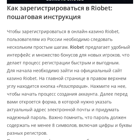
Как зарегистрироваться в Riobet:
пошаговая инструкция
Чтобы зарегистрироваться в онлайн-казино Riobet,
пользователям из России необходимо следовать
нескольким простым шагам.
Riobet
предлагает удобный
интерфейс и множество бонусов для новых игроков, что
делает процесс регистрации быстрым и выгодным.
Для начала необходимо зайти на официальный сайт
казино Riobet. На главной странице в правом верхнем
углу находится кнопка
«Регистрация»
. Нажмите на нее,
чтобы начать процесс создания аккаунта. Далее перед
вами откроется форма, в которой нужно указать
актуальный адрес электронной почты и придумать
надежный пароль. Важно помнить, что пароль должен
содержать не менее 8 символов, включая цифры и буквы
разных регистров.