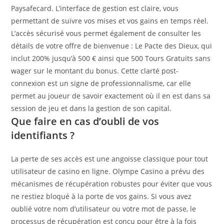
Paysafecard. L’interface de gestion est claire, vous
permettant de suivre vos mises et vos gains en temps réel.
L’accès sécurisé vous permet également de consulter les
détails de votre offre de bienvenue : Le Pacte des Dieux, qui
inclut 200% jusqu’à 500 € ainsi que 500 Tours Gratuits sans
wager sur le montant du bonus. Cette clarté post-
connexion est un signe de professionnalisme, car elle
permet au joueur de savoir exactement où il en est dans sa
session de jeu et dans la gestion de son capital.
Que faire en cas d’oubli de vos
identifiants ?
La perte de ses accès est une angoisse classique pour tout
utilisateur de casino en ligne. Olympe Casino a prévu des
mécanismes de récupération robustes pour éviter que vous
ne restiez bloqué à la porte de vos gains. Si vous avez
oublié votre nom d’utilisateur ou votre mot de passe, le
processus de récupération est conçu pour être à la fois