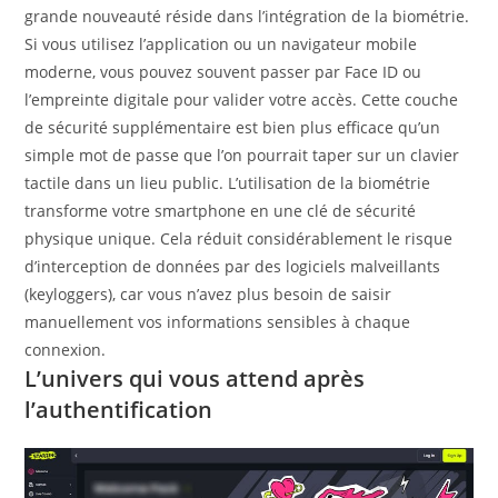
grande nouveauté réside dans l’intégration de la biométrie.
Si vous utilisez l’application ou un navigateur mobile
moderne, vous pouvez souvent passer par Face ID ou
l’empreinte digitale pour valider votre accès. Cette couche
de sécurité supplémentaire est bien plus efficace qu’un
simple mot de passe que l’on pourrait taper sur un clavier
tactile dans un lieu public. L’utilisation de la biométrie
transforme votre smartphone en une clé de sécurité
physique unique. Cela réduit considérablement le risque
d’interception de données par des logiciels malveillants
(keyloggers), car vous n’avez plus besoin de saisir
manuellement vos informations sensibles à chaque
connexion.
L’univers qui vous attend après
l’authentification