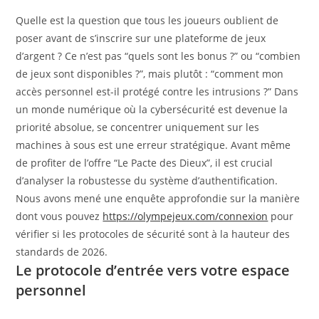
Quelle est la question que tous les joueurs oublient de
poser avant de s’inscrire sur une plateforme de jeux
d’argent ? Ce n’est pas “quels sont les bonus ?” ou “combien
de jeux sont disponibles ?”, mais plutôt : “comment mon
accès personnel est-il protégé contre les intrusions ?” Dans
un monde numérique où la cybersécurité est devenue la
priorité absolue, se concentrer uniquement sur les
machines à sous est une erreur stratégique. Avant même
de profiter de l’offre “Le Pacte des Dieux”, il est crucial
d’analyser la robustesse du système d’authentification.
Nous avons mené une enquête approfondie sur la manière
dont vous pouvez
https://olympejeux.com/connexion
pour
vérifier si les protocoles de sécurité sont à la hauteur des
standards de 2026.
Le protocole d’entrée vers votre espace
personnel