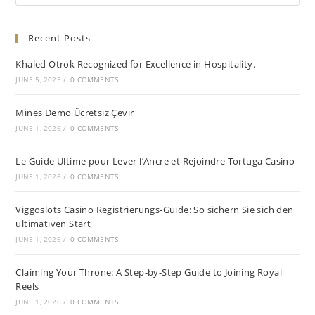
Recent Posts
Khaled Otrok Recognized for Excellence in Hospitality.
JUNE 5, 2023
/
0 COMMENTS
Mines Demo Ücretsiz Çevir
JUNE 1, 2026
/
0 COMMENTS
Le Guide Ultime pour Lever l’Ancre et Rejoindre Tortuga Casino
JUNE 1, 2026
/
0 COMMENTS
Viggoslots Casino Registrierungs-Guide: So sichern Sie sich den
ultimativen Start
JUNE 1, 2026
/
0 COMMENTS
Claiming Your Throne: A Step-by-Step Guide to Joining Royal
Reels
JUNE 1, 2026
/
0 COMMENTS