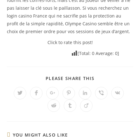
fournit les coffres-forts, mais c’est au joueur de veiller à ne
pas laisser la clé sous le paillasson. Si vous recherchez un
login casino France qui ne sacrifie pas la protection au
profit de la simple rapidité, Olympe Casino semble être un
choix de premier ordre pour vos sessions de jeux d’argent.
Click to rate this post!
[Total:
0
Average:
0
]
PLEASE SHARE THIS
YOU MIGHT ALSO LIKE