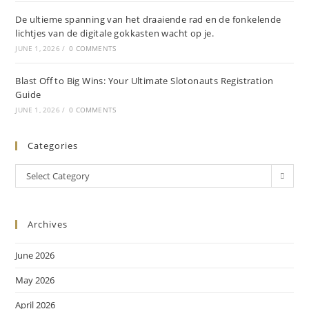
De ultieme spanning van het draaiende rad en de fonkelende
lichtjes van de digitale gokkasten wacht op je.
JUNE 1, 2026
/
0 COMMENTS
Blast Off to Big Wins: Your Ultimate Slotonauts Registration
Guide
JUNE 1, 2026
/
0 COMMENTS
Categories
Select Category
Archives
June 2026
May 2026
April 2026