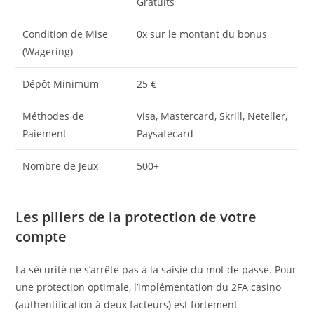
Gratuits
Condition de Mise
0x sur le montant du bonus
(Wagering)
Dépôt Minimum
25 €
Méthodes de
Visa, Mastercard, Skrill, Neteller,
Paiement
Paysafecard
Nombre de Jeux
500+
Les piliers de la protection de votre
compte
La sécurité ne s’arrête pas à la saisie du mot de passe. Pour
une protection optimale, l’implémentation du 2FA casino
(authentification à deux facteurs) est fortement