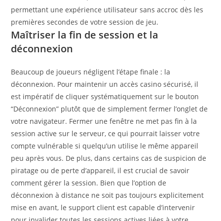
permettant une expérience utilisateur sans accroc dès les
premières secondes de votre session de jeu.
Maîtriser la fin de session et la
déconnexion
Beaucoup de joueurs négligent l’étape finale : la
déconnexion. Pour maintenir un accès casino sécurisé, il
est impératif de cliquer systématiquement sur le bouton
“Déconnexion” plutôt que de simplement fermer l’onglet de
votre navigateur. Fermer une fenêtre ne met pas fin à la
session active sur le serveur, ce qui pourrait laisser votre
compte vulnérable si quelqu’un utilise le même appareil
peu après vous. De plus, dans certains cas de suspicion de
piratage ou de perte d’appareil, il est crucial de savoir
comment gérer la session. Bien que l’option de
déconnexion à distance ne soit pas toujours explicitement
mise en avant, le support client est capable d’intervenir
pour invalider toutes les sessions actives liées à votre