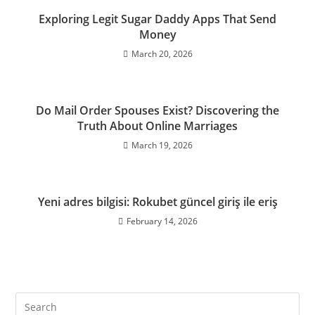
Exploring Legit Sugar Daddy Apps That Send
Money
March 20, 2026
Do Mail Order Spouses Exist? Discovering the
Truth About Online Marriages
March 19, 2026
Yeni adres bilgisi: Rokubet güncel giriş ile eriş
February 14, 2026