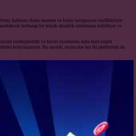
tform, kullanıcı dostu tasarımı ve kolay navigasyon özellikleriyle
anabilecek herhangi bir teknik aksaklık minimuma indiriliyor ve
ayüzü özelleştirebilir ve favori oyunlarına daha hızlı erişim
etimini kolaylaştırıyor. Bu sayede, oyuncular her iki platformda da