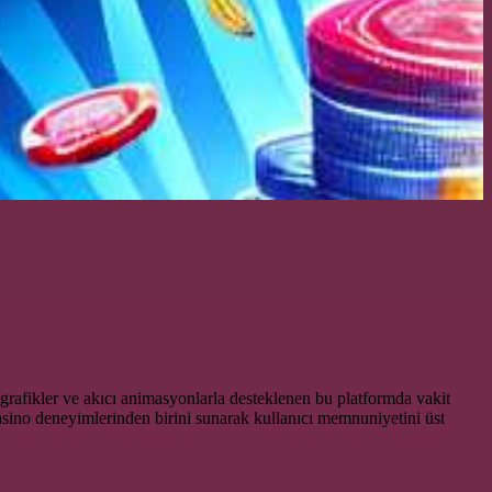
 grafikler ve akıcı animasyonlarla desteklenen bu platformda vakit
asino deneyimlerinden birini sunarak kullanıcı memnuniyetini üst