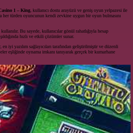
Casino 1 – King
, kullanıcı dostu arayüzü ve geniş oyun yelpazesi ile
u da her türden oyuncunun kendi zevkine uygun bir oyun bulmasını
 kullanılır. Bu sayede, kullanıcılar gönül rahatlığıyla hesap
şıldığında hızlı ve etkili çözümler sunar.
n iyi yazılım sağlayıcıları tarafından geliştirilmiştir ve düzenli
piyeler eşliğinde oynama imkanı tanıyarak gerçek bir kumarhane