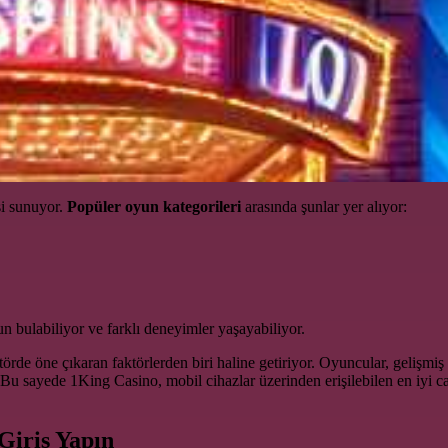
si sunuyor.
Popüler oyun kategorileri
arasında şunlar yer alıyor:
n bulabiliyor ve farklı deneyimler yaşayabiliyor.
rde öne çıkaran faktörlerden biri haline getiriyor. Oyuncular, gelişmiş
 Bu sayede 1King Casino, mobil cihazlar üzerinden erişilebilen en iyi c
Giriş Yapın