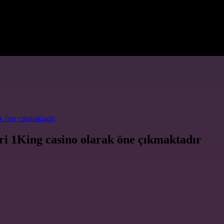
ak öne çıkmaktadır
biri 1King casino olarak öne çıkmaktadır