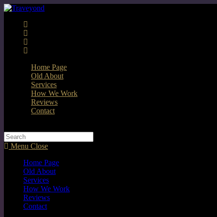
Home Page
Old About
Services
How We Work
Reviews
Contact
Menu
Close
Home Page
Old About
Services
How We Work
Reviews
Contact