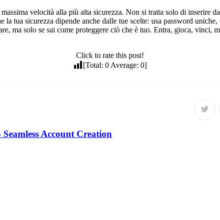
ssima velocità alla più alta sicurezza. Non si tratta solo di inserire da
che la tua sicurezza dipende anche dalle tue scelte: usa password uniche,
nare, ma solo se sai come proteggere ciò che è tuo. Entra, gioca, vinci, 
Click to rate this post!
[Total:
0
Average:
0
]
o Seamless Account Creation