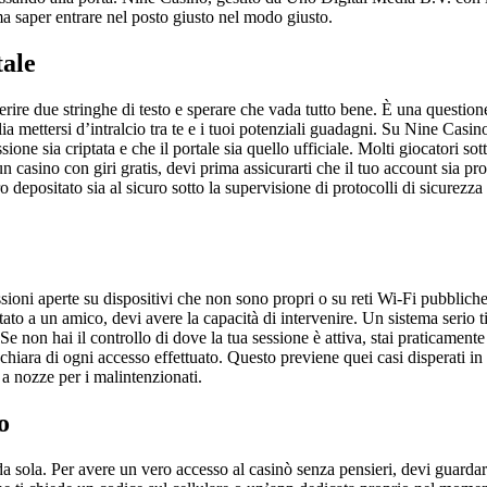
a saper entrare nel posto giusto nel modo giusto.
tale
re due stringhe di testo e sperare che vada tutto bene. È una questione 
ia mettersi d’intralcio tra te e i tuoi potenziali guadagni. Su Nine Casi
sione sia criptata e che il portale sia quello ufficiale. Molti giocatori
casino con giri gratis, devi prima assicurarti che il tuo account sia prot
 depositato sia al sicuro sotto la supervisione di protocolli di sicurezza 
ssioni aperte su dispositivi che non sono propri o su reti Wi-Fi pubbliche
tato a un amico, devi avere la capacità di intervenire. Un sistema serio
e non hai il controllo di dove la tua sessione è attiva, stai praticament
hiara di ogni accesso effettuato. Questo previene quei casi disperati in 
 a nozze per i malintenzionati.
o
 sola. Per avere un vero accesso al casinò senza pensieri, devi guardare