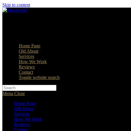
Skip to content
Home Page
Old About
Services
How We Work
Reviews
Contact
Toggle website search
Menu
Close
Home Page
Old About
Services
How We Work
Reviews
Contact