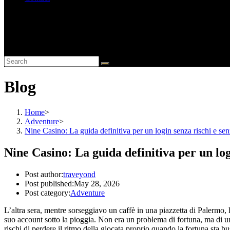
Blog
Home
>
Adventure
>
Nine Casino: La guida definitiva per un login senza rischi e sen
Nine Casino: La guida definitiva per un log
Post author:
traveyond
Post published:
May 28, 2026
Post category:
Adventure
L’altra sera, mentre sorseggiavo un caffè in una piazzetta di Palermo,
suo account sotto la pioggia. Non era un problema di fortuna, ma di u
rischi di perdere il ritmo della giocata proprio quando la fortuna st