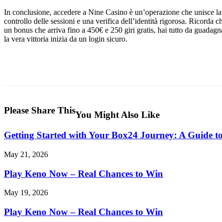
In conclusione, accedere a Nine Casino è un’operazione che unisce la ma
controllo delle sessioni e una verifica dell’identità rigorosa. Ricorda 
un bonus che arriva fino a 450€ e 250 giri gratis, hai tutto da guadag
la vera vittoria inizia da un login sicuro.
Please Share This
You Might Also Like
Getting Started with Your Box24 Journey: A Guide t
May 21, 2026
Play Keno Now – Real Chances to Win
May 19, 2026
Play Keno Now – Real Chances to Win