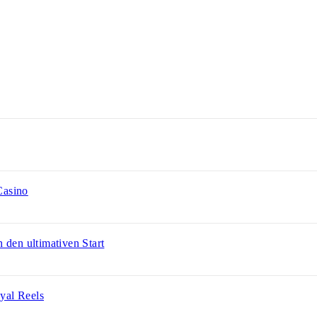
Casino
 den ultimativen Start
yal Reels