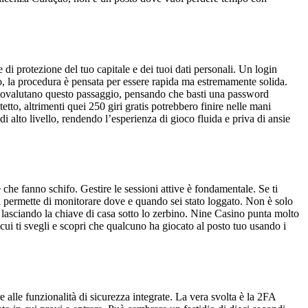
di protezione del tuo capitale e dei tuoi dati personali. Un login
no, la procedura è pensata per essere rapida ma estremamente solida.
 sottovalutano questo passaggio, pensando che basti una password
etto, altrimenti quei 250 giri gratis potrebbero finire nelle mani
di alto livello, rendendo l’esperienza di gioco fluida e priva di ansie
 che fanno schifo. Gestire le sessioni attive è fondamentale. Se ti
 ti permette di monitorare dove e quando sei stato loggato. Non è solo
e lasciando la chiave di casa sotto lo zerbino. Nine Casino punta molto
cui ti svegli e scopri che qualcuno ha giocato al posto tuo usando i
 alle funzionalità di sicurezza integrate. La vera svolta è la 2FA