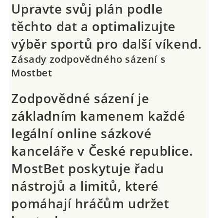
Upravte svůj plán podle
těchto dat a
optimalizujte
výběr sportů pro další víkend
.
Zásady zodpovědného sázení s
Mostbet
Zodpovědné sázení je
základním kamenem každé
legální online sázkové
kanceláře
v České republice.
MostBet poskytuje řadu
nástrojů a limitů, které
pomáhají hráčům udržet