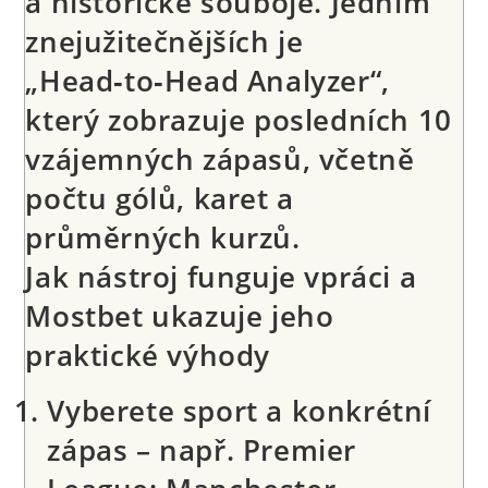
a historické souboje
. Jedním
znejužitečnějších je
„Head‑to‑Head Analyzer“
,
který zobrazuje posledních 10
vzájemných zápasů, včetně
počtu gólů, karet a
průměrných kurzů.
Jak nástroj funguje vpráci a
Mostbet
ukazuje jeho
praktické výhody
Vyberete sport a konkrétní
zápas
– např. Premier