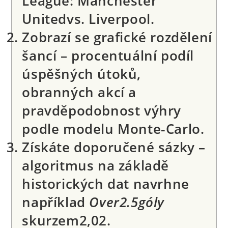
League: Manchester
Unitedvs. Liverpool.
Zobrazí se grafické rozdělení
šancí
– procentuální podíl
úspěšných útoků,
obranných akcí a
pravděpodobnost výhry
podle modelu Monte‑Carlo.
Získáte doporučené sázky
–
algoritmus na základě
historických dat navrhne
například
Over2.5góly
skurzem2,02.