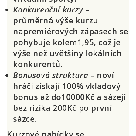
Konkurenční kurzy
–
průměrná výše kurzu
napremiérových zápasech se
pohybuje kolem1,95, což je
výše než uvětšiny lokálních
konkurentů.
Bonusová struktura
– noví
hráči získají
100% vkladový
bonus až do10000Kč
a sázejí
bez rizika 200Kč po první
sázce.
Kurzové nabídky se