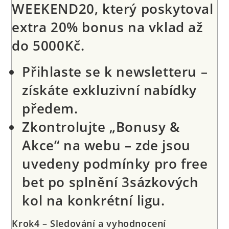
WEEKEND20
, který poskytoval
extra 20% bonus na vklad
až
do 5000Kč.
Přihlaste se k newsletteru
–
získáte exkluzivní nabídky
předem.
Zkontrolujte „Bonusy &
Akce“
na webu – zde jsou
uvedeny podmínky pro
free
bet
po splnění 3sázkových
kol na konkrétní ligu.
Krok4 – Sledování a vyhodnocení