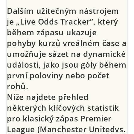
Dalším užitečným nástrojem
je
„Live Odds Tracker”
, který
během zápasu ukazuje
pohyby kurzů vreálném čase
a
umožňuje sázet na dynamické
události, jako jsou góly během
první poloviny nebo počet
rohů.
Níže najdete
přehled
některých klíčových statistik
pro klasický zápas Premier
League (Manchester Unitedvs.