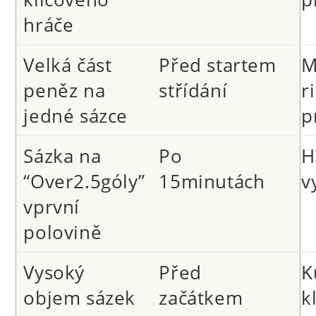
hráče
Velká část
Před startem
M
peněz na
střídání
r
jedné sázce
p
Sázka na
Po
H
“Over2.5góly”
15minutách
v
vprvní
polovině
Vysoký
Před
K
objem sázek
začátkem
k