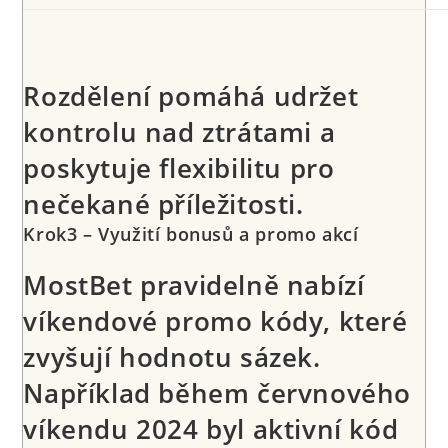
Rozdělení pomáhá udržet
kontrolu nad ztrátami
a
poskytuje flexibilitu pro
nečekané příležitosti.
Krok3 – Využití bonusů a promo akcí
MostBet pravidelně nabízí
víkendové promo kódy
, které
zvyšují hodnotu sázek.
Například během červnového
víkendu 2024 byl aktivní kód