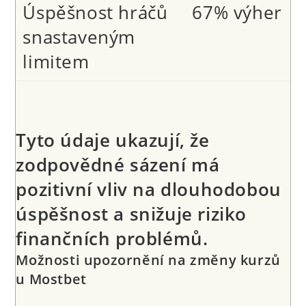
Úspěšnost hráčů
67% výher
snastaveným
limitem
Tyto údaje ukazují, že
zodpovědné sázení má
pozitivní vliv na dlouhodobou
úspěšnost
a snižuje riziko
finančních problémů.
Možnosti upozornění na změny kurzů
u Mostbet