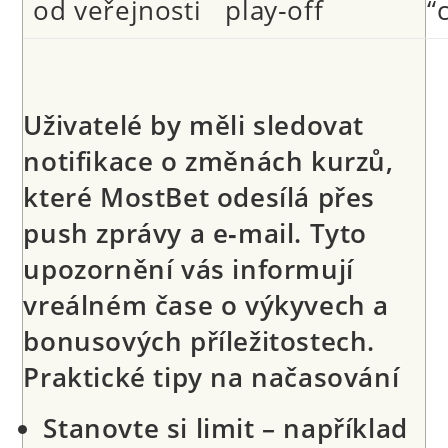
od veřejnosti
play‑off
“
Uživatelé by měli sledovat
notifikace o změnách kurzů
,
které MostBet odesílá přes
push zprávy a e‑mail. Tyto
upozornění vás informují
vreálném čase o
výkyvech a
bonusových příležitostech
.
Praktické tipy na načasování
Stanovte si limit
– například