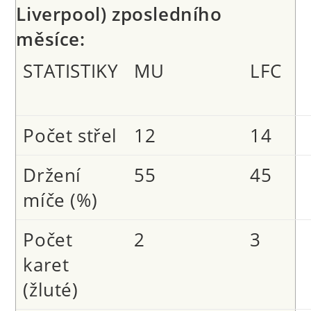
Liverpool) zposledního
měsíce:
STATISTIKY
MU
LFC
Počet střel
12
14
Držení
55
45
míče (%)
Počet
2
3
karet
(žluté)