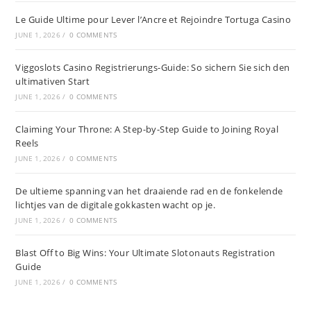
Le Guide Ultime pour Lever l’Ancre et Rejoindre Tortuga Casino
JUNE 1, 2026
/
0 COMMENTS
Viggoslots Casino Registrierungs-Guide: So sichern Sie sich den
ultimativen Start
JUNE 1, 2026
/
0 COMMENTS
Claiming Your Throne: A Step-by-Step Guide to Joining Royal
Reels
JUNE 1, 2026
/
0 COMMENTS
De ultieme spanning van het draaiende rad en de fonkelende
lichtjes van de digitale gokkasten wacht op je.
JUNE 1, 2026
/
0 COMMENTS
Blast Off to Big Wins: Your Ultimate Slotonauts Registration
Guide
JUNE 1, 2026
/
0 COMMENTS