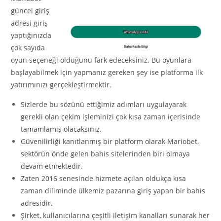
güncel giriş
adresi giriş
yaptığınızda
çok sayıda
oyun seçeneği olduğunu fark edeceksiniz. Bu oyunlara
başlayabilmek için yapmanız gereken şey ise platforma ilk
yatırımınızı gerçekleştirmektir.
Sizlerde bu sözünü ettiğimiz adımları uygulayarak
gerekli olan çekim işleminizi çok kısa zaman içerisinde
tamamlamış olacaksınız.
Güvenilirliği kanıtlanmış bir platform olarak Mariobet,
sektörün önde gelen bahis sitelerinden biri olmaya
devam etmektedir.
Zaten 2016 senesinde hizmete açılan oldukça kısa
zaman diliminde ülkemiz pazarına giriş yapan bir bahis
adresidir.
Şirket, kullanıcılarına çeşitli iletişim kanalları sunarak her