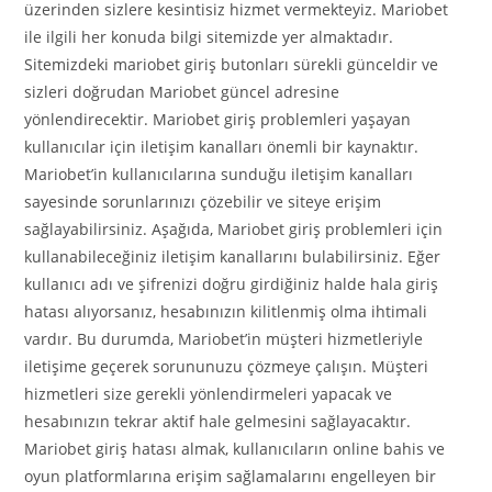
üzerinden sizlere kesintisiz hizmet vermekteyiz. Mariobet
ile ilgili her konuda bilgi sitemizde yer almaktadır.
Sitemizdeki mariobet giriş butonları sürekli günceldir ve
sizleri doğrudan Mariobet güncel adresine
yönlendirecektir. Mariobet giriş problemleri yaşayan
kullanıcılar için iletişim kanalları önemli bir kaynaktır.
Mariobet’in kullanıcılarına sunduğu iletişim kanalları
sayesinde sorunlarınızı çözebilir ve siteye erişim
sağlayabilirsiniz. Aşağıda, Mariobet giriş problemleri için
kullanabileceğiniz iletişim kanallarını bulabilirsiniz. Eğer
kullanıcı adı ve şifrenizi doğru girdiğiniz halde hala giriş
hatası alıyorsanız, hesabınızın kilitlenmiş olma ihtimali
vardır. Bu durumda, Mariobet’in müşteri hizmetleriyle
iletişime geçerek sorununuzu çözmeye çalışın. Müşteri
hizmetleri size gerekli yönlendirmeleri yapacak ve
hesabınızın tekrar aktif hale gelmesini sağlayacaktır.
Mariobet giriş hatası almak, kullanıcıların online bahis ve
oyun platformlarına erişim sağlamalarını engelleyen bir