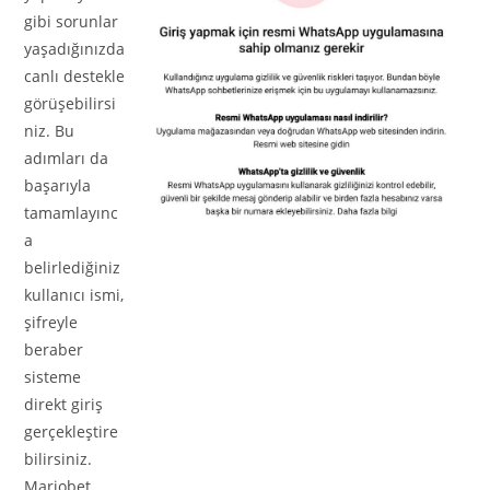
gibi sorunlar
yaşadığınızda
canlı destekle
görüşebilirsi
niz. Bu
adımları da
başarıyla
tamamlayınc
a
belirlediğiniz
kullanıcı ismi,
şifreyle
beraber
sisteme
direkt giriş
gerçekleştire
bilirsiniz.
Mariobet