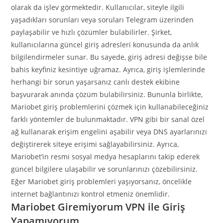
olarak da işlev görmektedir. Kullanıcılar, siteyle ilgili
yaşadıkları sorunları veya soruları Telegram üzerinden
paylaşabilir ve hızlı çözümler bulabilirler. Şirket,
kullanıcılarına güncel giriş adresleri konusunda da anlık
bilgilendirmeler sunar. Bu sayede, giriş adresi değişse bile
bahis keyfiniz kesintiye uğramaz. Ayrıca, giriş işlemlerinde
herhangi bir sorun yaşarsanız canlı destek ekibine
başvurarak anında çözüm bulabilirsiniz. Bununla birlikte,
Mariobet giriş problemlerini çözmek için kullanabileceğiniz
farklı yöntemler de bulunmaktadır. VPN gibi bir sanal özel
ağ kullanarak erişim engelini aşabilir veya DNS ayarlarınızı
değiştirerek siteye erişimi sağlayabilirsiniz. Ayrıca,
Mariobet’in resmi sosyal medya hesaplarını takip ederek
güncel bilgilere ulaşabilir ve sorunlarınızı çözebilirsiniz.
Eğer Mariobet giriş problemleri yaşıyorsanız, öncelikle
internet bağlantınızı kontrol etmeniz önemlidir.
Mariobet Giremiyorum VPN ile Giriş
Yapamıyorum