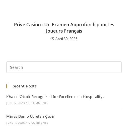
Prive Casino : Un Examen Approfondi pour les
Joueurs Français
April 30, 2026
Recent Posts
Khaled Otrok Recognized for Excellence in Hospitality.
JUNE 5, 2023
/
0 COMMENTS
Mines Demo Ücretsiz Çevir
JUNE 1, 2026
/
0 COMMENTS