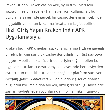
imkanı sunan Kraken casino APK, oyun tutkunları için
vazgeçilmez bir seçenek haline geliyor. Kullanıcılar, bu
uygulama sayesinde gerçek bir casino deneyimini cebinde
taşıyabilir ve her an kazanma fırsatlarını keşfedebilirler.
Hızlı Giriş Yapın Kraken Indir APK
Uygulamasıyla
Kraken Indir APK uygulaması, kullanıcılarına
hızlı ve güvenli
bir giriş imkanı sunarak casino deneyimini bir üst seviyeye
taşıyor. Mobil cihazlar üzerinden erişim sağlanabilen bu
uygulama, kullanıcı dostu arayüzü sayesinde her seviyeden
oyuncunun rahatlıkla kullanabileceği bir platform sunuyor.
Gelişmiş güvenlik önlemleri
, kullanıcıların kişisel ve finansal
bilgilerini koruma altına alırken, hızlı giriş özelliği sayesinde
zaman kaybetmeden oyunlara dahil olma imkanı tanıyor.