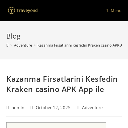
Menu
Blog
>
Adventure
>
Kazanma Firsatlarini Kesfedin Kraken casino APK App 
Kazanma Firsatlarini Kesfedin
Kraken casino APK App ile
admin
October 12, 2025
Adventure