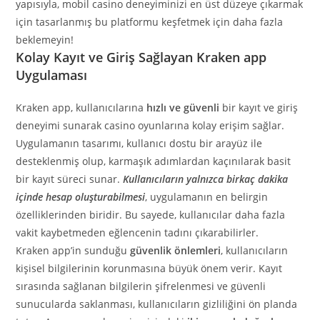
yapısıyla, mobil casino deneyiminizi en üst düzeye çıkarmak
için tasarlanmış bu platformu keşfetmek için daha fazla
beklemeyin!
Kolay Kayıt ve Giriş Sağlayan Kraken app
Uygulaması
Kraken app, kullanıcılarına
hızlı ve güvenli
bir kayıt ve giriş
deneyimi sunarak casino oyunlarına kolay erişim sağlar.
Uygulamanın tasarımı, kullanıcı dostu bir arayüz ile
desteklenmiş olup, karmaşık adımlardan kaçınılarak basit
bir kayıt süreci sunar.
Kullanıcıların yalnızca birkaç dakika
içinde hesap oluşturabilmesi
, uygulamanın en belirgin
özelliklerinden biridir. Bu sayede, kullanıcılar daha fazla
vakit kaybetmeden eğlencenin tadını çıkarabilirler.
Kraken app’in sunduğu
güvenlik önlemleri
, kullanıcıların
kişisel bilgilerinin korunmasına büyük önem verir. Kayıt
sırasında sağlanan bilgilerin şifrelenmesi ve güvenli
sunucularda saklanması, kullanıcıların gizliliğini ön planda