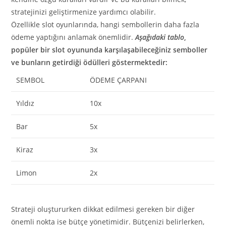
stratejinizi geliştirmenize yardımcı olabilir.
Özellikle slot oyunlarında, hangi sembollerin daha fazla
ödeme yaptığını anlamak önemlidir.
Aşağıdaki tablo
,
popüler bir slot oyununda karşılaşabileceğiniz semboller
ve bunların getirdiği ödülleri göstermektedir:
SEMBOL
ÖDEME ÇARPANI
Yıldız
10x
Bar
5x
Kiraz
3x
Limon
2x
Strateji oluştururken dikkat edilmesi gereken bir diğer
önemli nokta ise bütçe yönetimidir. Bütçenizi belirlerken,