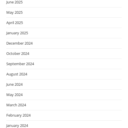
June 2025
May 2025
April 2025
January 2025
December 2024
October 2024
September 2024
August 2024
June 2024
May 2024
March 2024
February 2024
January 2024