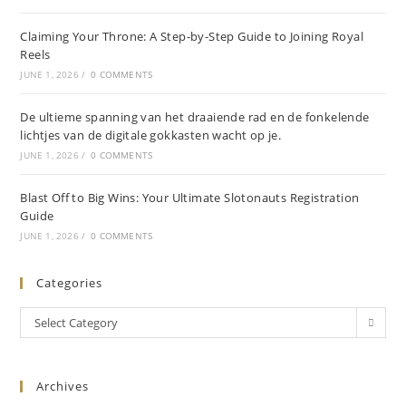
Claiming Your Throne: A Step-by-Step Guide to Joining Royal
Reels
JUNE 1, 2026
/
0 COMMENTS
De ultieme spanning van het draaiende rad en de fonkelende
lichtjes van de digitale gokkasten wacht op je.
JUNE 1, 2026
/
0 COMMENTS
Blast Off to Big Wins: Your Ultimate Slotonauts Registration
Guide
JUNE 1, 2026
/
0 COMMENTS
Categories
Select Category
Archives