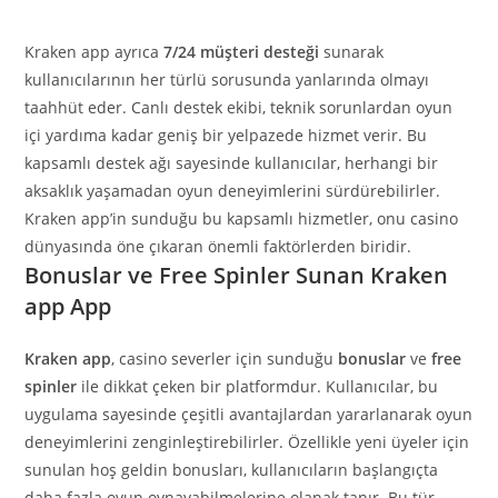
Kraken app ayrıca
7/24 müşteri desteği
sunarak
kullanıcılarının her türlü sorusunda yanlarında olmayı
taahhüt eder. Canlı destek ekibi, teknik sorunlardan oyun
içi yardıma kadar geniş bir yelpazede hizmet verir. Bu
kapsamlı destek ağı sayesinde kullanıcılar, herhangi bir
aksaklık yaşamadan oyun deneyimlerini sürdürebilirler.
Kraken app’in sunduğu bu kapsamlı hizmetler, onu casino
dünyasında öne çıkaran önemli faktörlerden biridir.
Bonuslar ve Free Spinler Sunan Kraken
app App
Kraken app
, casino severler için sunduğu
bonuslar
ve
free
spinler
ile dikkat çeken bir platformdur. Kullanıcılar, bu
uygulama sayesinde çeşitli avantajlardan yararlanarak oyun
deneyimlerini zenginleştirebilirler. Özellikle yeni üyeler için
sunulan hoş geldin bonusları, kullanıcıların başlangıçta
daha fazla oyun oynayabilmelerine olanak tanır. Bu tür