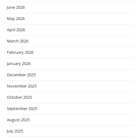
June 2026
May 2026
April 2026
March 2026
February 2026
January 2026
December 2025
November 2025
October 2025
September 2025
August 2025
July 2025