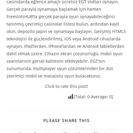
casinolarda eğlence amaçlı ücretsiz EGT slotları oynayın.
Gerçek parayla oynamaya başlamak için hemen
FreeslotsHUB’ta gerçek parayla oyun oynayabileceğiniz
tanınmış çevrimiçi casinolar listesi bulun, ardından kayıt
olun, depozito yapın ve oynamaya başlayın. Gelişmiş HTML5
teknolojisi ile güçlendirilmiş, iOS veya Android cihazlarda
oynayın, iPad’lerden, iPhone’lardan ve Android tabletlerden
dahil olmak üzere. Cihazın ekran çözünürlüğü, mobil oyun
seanslarının görsel kalitesini etkileyebilir. EGT’nin
sunumunda, multiplayer oyun çözümlerinden bir dizi
çevrimiçi mobil ve masaüstü oyun bulacaksınız.
Click to rate this post!
[Total:
0
Average:
0
]
PLEASE SHARE THIS