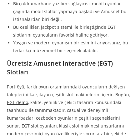
Birçok kumarhane yazılım sağlayıcısı, mobil oyunlar
çağında mobil slotlar yapmaya başladı ve Amusnet bu
istisnalardan biri değil.
Bu özellikler, jackpot sistemi ile birleştiğinde EGT
slotlarını oyuncuların favorisi haline getiriyor.
Yaygın ve modern oynanışın birleşimini arıyorsanız, bu
tedarikçi mükemmel bir seçenek olabilir.
Ücretsiz Amusnet Interactive (EGT)
Slotları
Portföyü, farklı oyun ortamlarındaki oyuncuların değişen
taleplerini karşılayan çeşitli slot makinelerini içerir. Bugün,
EGT demo
, kalite, yenilik ve çekici tasarım konusundaki
taahhüdü ile tanınmaktadır, casual ve deneyimli
kumarbazları cezbeden oyunların çeşitli seçeneklerini
sunar. EGT slot oyunları, klasik slot makinesi unsurlarını
modern çevrimiçi oyun özellikleriyle sorunsuz bir şekilde