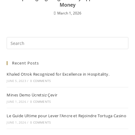
Money
March 1, 2026
Recent Posts
Khaled Otrok Recognized for Excellence in Hospitality.
JUNE 5, 2023
/
0 COMMENTS
Mines Demo Ücretsiz Çevir
JUNE 1, 2026
/
0 COMMENTS
Le Guide Ultime pour Lever l’Ancre et Rejoindre Tortuga Casino
JUNE 1, 2026
/
0 COMMENTS