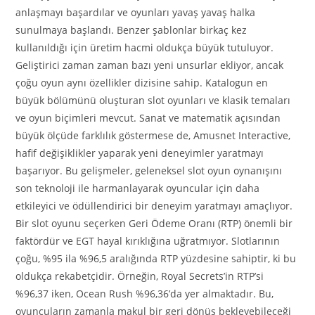
anlaşmayı başardılar ve oyunları yavaş yavaş halka
sunulmaya başlandı. Benzer şablonlar birkaç kez
kullanıldığı için üretim hacmi oldukça büyük tutuluyor.
Geliştirici zaman zaman bazı yeni unsurlar ekliyor, ancak
çoğu oyun aynı özellikler dizisine sahip. Katalogun en
büyük bölümünü oluşturan slot oyunları ve klasik temaları
ve oyun biçimleri mevcut. Sanat ve matematik açısından
büyük ölçüde farklılık göstermese de, Amusnet Interactive,
hafif değişiklikler yaparak yeni deneyimler yaratmayı
başarıyor. Bu gelişmeler, geleneksel slot oyun oynanışını
son teknoloji ile harmanlayarak oyuncular için daha
etkileyici ve ödüllendirici bir deneyim yaratmayı amaçlıyor.
Bir slot oyunu seçerken Geri Ödeme Oranı (RTP) önemli bir
faktördür ve EGT hayal kırıklığına uğratmıyor. Slotlarının
çoğu, %95 ila %96,5 aralığında RTP yüzdesine sahiptir, ki bu
oldukça rekabetçidir. Örneğin, Royal Secrets’in RTP’si
%96,37 iken, Ocean Rush %96,36’da yer almaktadır. Bu,
oyuncuların zamanla makul bir geri dönüş bekleyebileceği