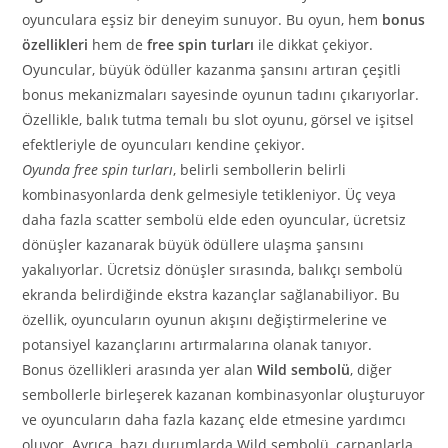
oyunculara eşsiz bir deneyim sunuyor. Bu oyun, hem
bonus
özellikleri
hem de
free spin turları
ile dikkat çekiyor.
Oyuncular, büyük ödüller kazanma şansını artıran çeşitli
bonus mekanizmaları sayesinde oyunun tadını çıkarıyorlar.
Özellikle, balık tutma temalı bu slot oyunu, görsel ve işitsel
efektleriyle de oyuncuları kendine çekiyor.
Oyunda free spin turları
, belirli sembollerin belirli
kombinasyonlarda denk gelmesiyle tetikleniyor. Üç veya
daha fazla scatter sembolü elde eden oyuncular, ücretsiz
dönüşler kazanarak büyük ödüllere ulaşma şansını
yakalıyorlar. Ücretsiz dönüşler sırasında, balıkçı sembolü
ekranda belirdiğinde ekstra kazançlar sağlanabiliyor. Bu
özellik, oyuncuların oyunun akışını değiştirmelerine ve
potansiyel kazançlarını artırmalarına olanak tanıyor.
Bonus özellikleri arasında yer alan
Wild sembolü
, diğer
sembollerle birleşerek kazanan kombinasyonlar oluşturuyor
ve oyuncuların daha fazla kazanç elde etmesine yardımcı
oluyor. Ayrıca, bazı durumlarda Wild sembolü, çarpanlarla