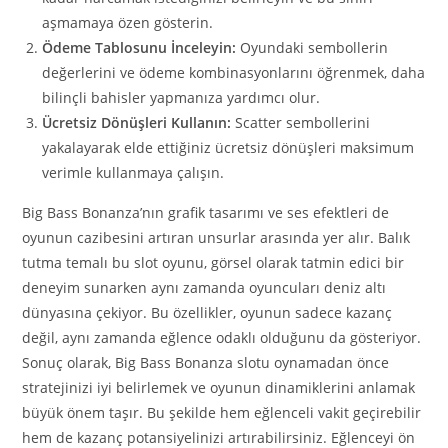
aşmamaya özen gösterin.
Ödeme Tablosunu İnceleyin:
Oyundaki sembollerin
değerlerini ve ödeme kombinasyonlarını öğrenmek, daha
bilinçli bahisler yapmanıza yardımcı olur.
Ücretsiz Dönüşleri Kullanın:
Scatter sembollerini
yakalayarak elde ettiğiniz ücretsiz dönüşleri maksimum
verimle kullanmaya çalışın.
Big Bass Bonanza’nın grafik tasarımı ve ses efektleri de
oyunun cazibesini artıran unsurlar arasında yer alır. Balık
tutma temalı bu slot oyunu, görsel olarak tatmin edici bir
deneyim sunarken aynı zamanda oyuncuları deniz altı
dünyasına çekiyor. Bu özellikler, oyunun sadece kazanç
değil, aynı zamanda eğlence odaklı olduğunu da gösteriyor.
Sonuç olarak, Big Bass Bonanza slotu oynamadan önce
stratejinizi iyi belirlemek ve oyunun dinamiklerini anlamak
büyük önem taşır. Bu şekilde hem eğlenceli vakit geçirebilir
hem de kazanç potansiyelinizi artırabilirsiniz. Eğlenceyi ön