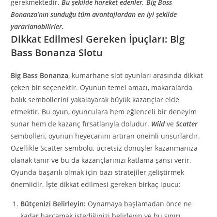
gerekmektedir.
Bu şekilde hareket edenler, Big Bass
Bonanza’nın sunduğu tüm avantajlardan en iyi şekilde
yararlanabilirler.
Dikkat Edilmesi Gereken İpuçları: Big
Bass Bonanza Slotu
Big Bass Bonanza
, kumarhane slot oyunları arasında dikkat
çeken bir seçenektir. Oyunun temel amacı, makaralarda
balık sembollerini yakalayarak büyük kazançlar elde
etmektir. Bu oyun, oyunculara hem eğlenceli bir deneyim
sunar hem de kazanç fırsatlarıyla doludur.
Wild
ve
Scatter
sembolleri, oyunun heyecanını artıran önemli unsurlardır.
Özellikle Scatter sembolü, ücretsiz dönüşler kazanmanıza
olanak tanır ve bu da kazançlarınızı katlama şansı verir.
Oyunda başarılı olmak için bazı stratejiler geliştirmek
önemlidir. İşte dikkat edilmesi gereken birkaç ipucu:
Bütçenizi Belirleyin:
Oynamaya başlamadan önce ne
kadar harcamak istediğinizi belirleyin ve bu sınırı