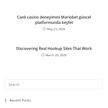
Canlı casino deneyimini Mariobet güncel
platformunda keşfet
May 23, 2026
Discovering Real Hookup Sites That Work
March 20, 2026
Recent Posts