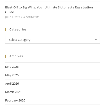
Blast Off to Big Wins: Your Ultimate Slotonauts Registration
Guide
JUNE 1, 2026
/
0 COMMENTS
Categories
Select Category
Archives
June 2026
May 2026
April 2026
March 2026
February 2026