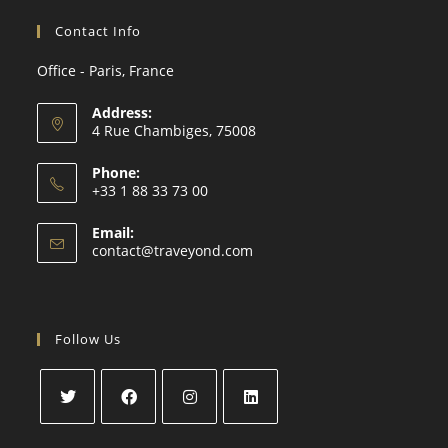
Contact Info
Office - Paris, France
Address:
4 Rue Chambiges, 75008
Phone:
+33 1 88 33 73 00
Email:
contact@traveyond.com
Follow Us