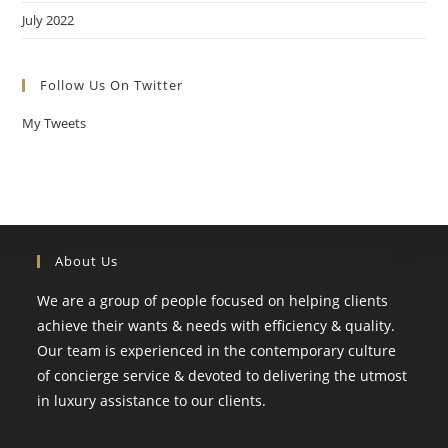
July 2022
Follow Us On Twitter
My Tweets
About Us
We are a group of people focused on helping clients
achieve their wants & needs with efficiency & quality.
Our team is experienced in the contemporary culture
of concierge service & devoted to delivering the utmost
in luxury assistance to our clients.