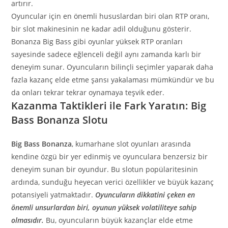
artırır.
Oyuncular için en önemli hususlardan biri olan RTP oranı,
bir slot makinesinin ne kadar adil olduğunu gösterir.
Bonanza Big Bass gibi oyunlar yüksek RTP oranları
sayesinde sadece eğlenceli değil aynı zamanda karlı bir
deneyim sunar. Oyuncuların bilinçli seçimler yaparak daha
fazla kazanç elde etme şansı yakalaması mümkündür ve bu
da onları tekrar tekrar oynamaya teşvik eder.
Kazanma Taktikleri ile Fark Yaratın: Big
Bass Bonanza Slotu
Big Bass Bonanza
, kumarhane slot oyunları arasında
kendine özgü bir yer edinmiş ve oyunculara benzersiz bir
deneyim sunan bir oyundur. Bu slotun popülaritesinin
ardında, sunduğu heyecan verici özellikler ve büyük kazanç
potansiyeli yatmaktadır.
Oyuncuların dikkatini çeken en
önemli unsurlardan biri, oyunun yüksek volatiliteye sahip
olmasıdır.
Bu, oyuncuların büyük kazançlar elde etme