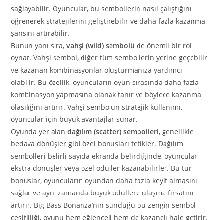
sağlayabilir. Oyuncular, bu sembollerin nasıl çalıştığını
öğrenerek stratejilerini geliştirebilir ve daha fazla kazanma
şansını artırabilir.
Bunun yanı sıra,
vahşi (wild) sembolü
de önemli bir rol
oynar. Vahşi sembol, diğer tüm sembollerin yerine geçebilir
ve kazanan kombinasyonlar oluşturmanıza yardımcı
olabilir. Bu özellik, oyuncuların oyun sırasında daha fazla
kombinasyon yapmasına olanak tanır ve böylece kazanma
olasılığını artırır. Vahşi sembolün stratejik kullanımı,
oyuncular için büyük avantajlar sunar.
Oyunda yer alan
dağılım (scatter) sembolleri
, genellikle
bedava dönüşler gibi özel bonusları tetikler. Dağılım
sembolleri belirli sayıda ekranda belirdiğinde, oyuncular
ekstra dönüşler veya özel ödüller kazanabilirler. Bu tür
bonuslar, oyuncuların oyundan daha fazla keyif almasını
sağlar ve aynı zamanda büyük ödüllere ulaşma fırsatını
artırır. Big Bass Bonanza’nın sunduğu bu zengin sembol
çeşitliliği, oyunu hem eğlenceli hem de kazançlı hale getirir.