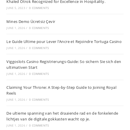
Khaled Otrok Recognized for Excellence in Hospitality.
JUNE 5, 2023
/
0 COMMENTS
Mines Demo Ücretsiz Çevir
JUNE 1, 2026
/
0 COMMENTS
Le Guide Ultime pour Lever l’Ancre et Rejoindre Tortuga Casino
JUNE 1, 2026
/
0 COMMENTS
Viggoslots Casino Registrierungs-Guide: So sichern Sie sich den
ultimativen Start
JUNE 1, 2026
/
0 COMMENTS
Claiming Your Throne: A Step-by-Step Guide to Joining Royal
Reels
JUNE 1, 2026
/
0 COMMENTS
De ultieme spanning van het draaiende rad en de fonkelende
lichtjes van de digitale gokkasten wacht op je.
JUNE 1, 2026
/
0 COMMENTS