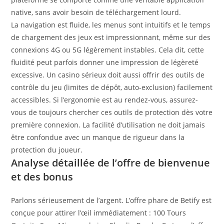
native, sans avoir besoin de téléchargement lourd.
La navigation est fluide, les menus sont intuitifs et le temps
de chargement des jeux est impressionnant, même sur des
connexions 4G ou 5G légèrement instables. Cela dit, cette
fluidité peut parfois donner une impression de légèreté
excessive. Un casino sérieux doit aussi offrir des outils de
contrôle du jeu (limites de dépôt, auto-exclusion) facilement
accessibles. Si l’ergonomie est au rendez-vous, assurez-
vous de toujours chercher ces outils de protection dès votre
première connexion. La facilité d’utilisation ne doit jamais
être confondue avec un manque de rigueur dans la
protection du joueur.
Analyse détaillée de l’offre de bienvenue
et des bonus
Parlons sérieusement de l’argent. L’offre phare de Betify est
conçue pour attirer l’œil immédiatement : 100 Tours