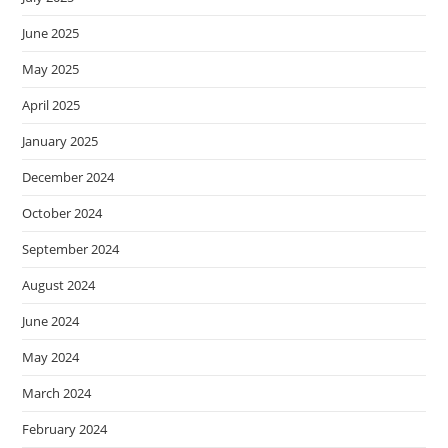
June 2025
May 2025
April 2025
January 2025
December 2024
October 2024
September 2024
August 2024
June 2024
May 2024
March 2024
February 2024