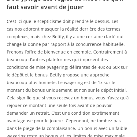
faut savoir avant de jouer
C’est ici que le scepticisme doit prendre le dessus. Les
casinos adorent masquer la réalité derrière des termes
complexes, mais chez Betify, il y a une certaine clarté qui
change la donne par rapport à la concurrence habituelle.
Prenons l’offre de bienvenue en exemple. Contrairement à
beaucoup d’autres plateformes qui imposent des
conditions de mise (wagering) délirantes de 40x ou 50x sur
le dépôt et le bonus, Betify propose une approche
beaucoup plus honnête. Le wagering est de 1x sur le
montant du bonus uniquement, et non sur le dépôt initial.
Cela signifie que si vous recevez un bonus, vous n’avez qu’à
rejouer ce montant une seule fois avant de pouvoir
demander un retrait. C’est une condition extrêmement
avantageuse pour le joueur. Cependant, ne tombez pas
dans le piège de la complaisance. Un bonus avec un faible
wagering reste un bonus, et les limites de mise maximale