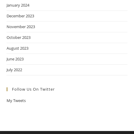
January 2024
December 2023
November 2023
October 2023
August 2023
June 2023
July 2022
Follow Us On Twitter
My Tweets