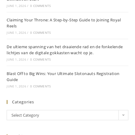
JUNE 1, 2026
/
0 COMMENTS
Claiming Your Throne: A Step-by-Step Guide to Joining Royal
Reels
JUNE 1, 2026
/
0 COMMENTS
De ultieme spanning van het draaiende rad en de fonkelende
lichtjes van de digitale gokkasten wacht op je.
JUNE 1, 2026
/
0 COMMENTS
Blast Off to Big Wins: Your Ultimate Slotonauts Registration
Guide
JUNE 1, 2026
/
0 COMMENTS
Categories
Select Category