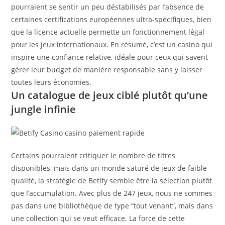
pourraient se sentir un peu déstabilisés par l’absence de
certaines certifications européennes ultra-spécifiques, bien
que la licence actuelle permette un fonctionnement légal
pour les jeux internationaux. En résumé, c’est un casino qui
inspire une confiance relative, idéale pour ceux qui savent
gérer leur budget de manière responsable sans y laisser
toutes leurs économies.
Un catalogue de jeux ciblé plutôt qu’une
jungle infinie
Certains pourraient critiquer le nombre de titres
disponibles, mais dans un monde saturé de jeux de faible
qualité, la stratégie de Betify semble être la sélection plutôt
que l’accumulation. Avec plus de 247 jeux, nous ne sommes
pas dans une bibliothèque de type “tout venant”, mais dans
une collection qui se veut efficace. La force de cette