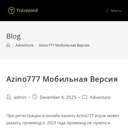
Menu
Blog
>
Adventure
>
Azino777 Мобильная Версия
Azino777 Мобильная Версия
admin
December 4, 2025
Adventure
При регистрации в онлайн казино Azino777 игрок может
указать промокод (c 2023 года промокод не нужен) и