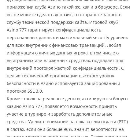
приложении клуба Азино такой же, как и в браузере. Если
вы не можете сделать депозит, то отправьте запрос в
службу технической поддержки сайта. Игровой клуб
Azino 777 гарантирует конфиденциальность
персональных данных и максимальный security-уровень
для всех внутренних финансовых транзакций. Любая
информация о личных данных игрока, в том числе о
выигранных или вложенных средствах, подпадает под
внутренний протокол жесткой конфиденциальности. С
целью технической организации высокого уровня
безопасности в Азино используется зашифрованный
протокол SSL 3.0.
Кроме ставок на реальные деньги, активируются бонусы
казино Azino 777, появляется возможность принять
участие в турнире и заработать дополнительные
средства. Уделите внимание на показатели отдачи (РТП)
в слотах, если они больше 96%, значит вероятности на
выигрыш крупных профитов немалые. Также принимать