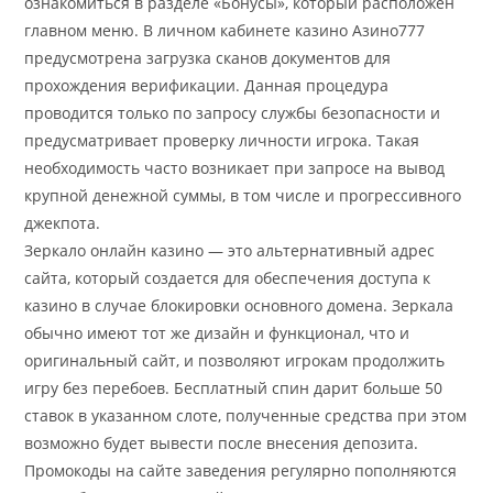
ознакомиться в разделе «Бонусы», который расположен
главном меню. В личном кабинете казино Азино777
предусмотрена загрузка сканов документов для
прохождения верификации. Данная процедура
проводится только по запросу службы безопасности и
предусматривает проверку личности игрока. Такая
необходимость часто возникает при запросе на вывод
крупной денежной суммы, в том числе и прогрессивного
джекпота.
Зеркало онлайн казино — это альтернативный адрес
сайта, который создается для обеспечения доступа к
казино в случае блокировки основного домена. Зеркала
обычно имеют тот же дизайн и функционал, что и
оригинальный сайт, и позволяют игрокам продолжить
игру без перебоев. Бесплатный спин дарит больше 50
ставок в указанном слоте, полученные средства при этом
возможно будет вывести после внесения депозита.
Промокоды на сайте заведения регулярно пополняются