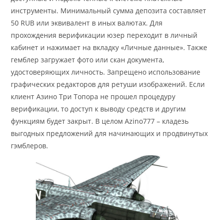
инструменты. Минимальный сумма депозита составляет
50 RUB или эквивалент в иных валютах. Для
прохождения верификации юзер переходит в личный
кабинет и нажимает на вкладку «Личные данные». Также
гемблер загружает фото или скан документа,
удостоверяющих личность. Запрещено использование
графических редакторов для ретуши изображений. Если
клиент Азино Три Топора не прошел процедуру
верификации, то доступ к выводу средств и другим
функциям будет закрыт. В целом Azino777 – кладезь
выгодных предложений для начинающих и продвинутых
гэмблеров.