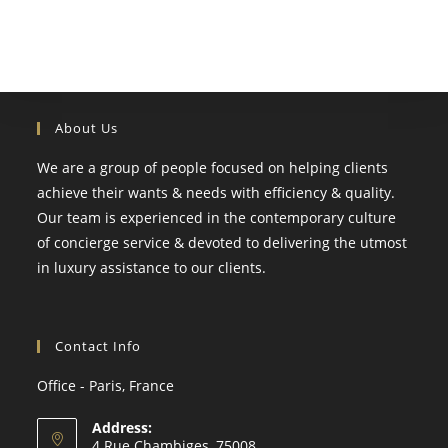
About Us
We are a group of people focused on helping clients
achieve their wants & needs with efficiency & quality.
Our team is experienced in the contemporary culture
of concierge service & devoted to delivering the utmost
in luxury assistance to our clients.
Contact Info
Office - Paris, France
Address:
4 Rue Chambiges, 75008