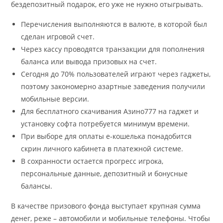
бездепозитный подарок, его уже не нужно отыгрывать.
Перечисления выполняются в валюте, в которой был
сделан игровой счет.
Через кассу проводятся транзакции для пополнения
баланса или вывода призовых на счет.
Сегодня до 70% пользователей играют через гаджеты,
поэтому закономерно азартные заведения получили
мобильные версии.
Для бесплатного скачивания Азино777 на гаджет и
установку софта потребуется минимум времени.
При выборе для оплаты е-кошелька понадобится
скрин личного кабинета в платежной системе.
В сохранности остается прогресс игрока,
персональные данные, депозитный и бонусные
балансы.
В качестве призового фонда выступает крупная сумма
денег, реже – автомобили и мобильные телефоны. Чтобы