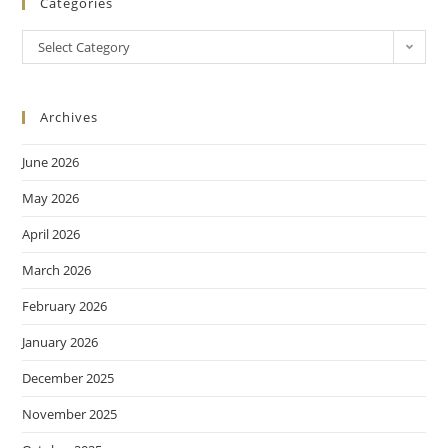
Categories
Select Category
Archives
June 2026
May 2026
April 2026
March 2026
February 2026
January 2026
December 2025
November 2025