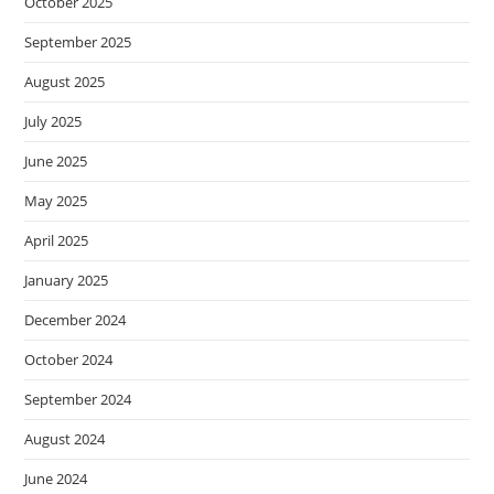
October 2025
September 2025
August 2025
July 2025
June 2025
May 2025
April 2025
January 2025
December 2024
October 2024
September 2024
August 2024
June 2024