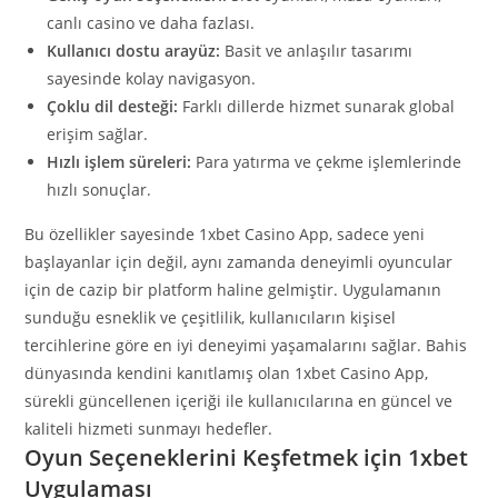
canlı casino ve daha fazlası.
Kullanıcı dostu arayüz:
Basit ve anlaşılır tasarımı
sayesinde kolay navigasyon.
Çoklu dil desteği:
Farklı dillerde hizmet sunarak global
erişim sağlar.
Hızlı işlem süreleri:
Para yatırma ve çekme işlemlerinde
hızlı sonuçlar.
Bu özellikler sayesinde 1xbet Casino App, sadece yeni
başlayanlar için değil, aynı zamanda deneyimli oyuncular
için de cazip bir platform haline gelmiştir. Uygulamanın
sunduğu esneklik ve çeşitlilik, kullanıcıların kişisel
tercihlerine göre en iyi deneyimi yaşamalarını sağlar. Bahis
dünyasında kendini kanıtlamış olan 1xbet Casino App,
sürekli güncellenen içeriği ile kullanıcılarına en güncel ve
kaliteli hizmeti sunmayı hedefler.
Oyun Seçeneklerini Keşfetmek için 1xbet
Uygulaması