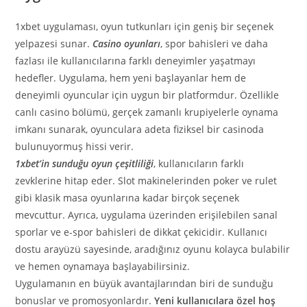
1xbet uygulaması, oyun tutkunları için geniş bir seçenek
yelpazesi sunar.
Casino oyunları
, spor bahisleri ve daha
fazlası ile kullanıcılarına farklı deneyimler yaşatmayı
hedefler. Uygulama, hem yeni başlayanlar hem de
deneyimli oyuncular için uygun bir platformdur. Özellikle
canlı casino bölümü, gerçek zamanlı krupiyelerle oynama
imkanı sunarak, oyunculara adeta fiziksel bir casinoda
bulunuyormuş hissi verir.
1xbet’in sunduğu oyun çeşitliliği
, kullanıcıların farklı
zevklerine hitap eder. Slot makinelerinden poker ve rulet
gibi klasik masa oyunlarına kadar birçok seçenek
mevcuttur. Ayrıca, uygulama üzerinden erişilebilen sanal
sporlar ve e-spor bahisleri de dikkat çekicidir. Kullanıcı
dostu arayüzü sayesinde, aradığınız oyunu kolayca bulabilir
ve hemen oynamaya başlayabilirsiniz.
Uygulamanın en büyük avantajlarından biri de sunduğu
bonuslar ve promosyonlardır.
Yeni kullanıcılara özel hoş