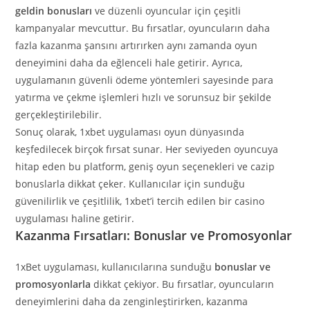
geldin bonusları
ve düzenli oyuncular için çeşitli
kampanyalar mevcuttur. Bu fırsatlar, oyuncuların daha
fazla kazanma şansını artırırken aynı zamanda oyun
deneyimini daha da eğlenceli hale getirir. Ayrıca,
uygulamanın güvenli ödeme yöntemleri sayesinde para
yatırma ve çekme işlemleri hızlı ve sorunsuz bir şekilde
gerçekleştirilebilir.
Sonuç olarak, 1xbet uygulaması oyun dünyasında
keşfedilecek birçok fırsat sunar. Her seviyeden oyuncuya
hitap eden bu platform, geniş oyun seçenekleri ve cazip
bonuslarla dikkat çeker. Kullanıcılar için sunduğu
güvenilirlik ve çeşitlilik, 1xbet’i tercih edilen bir casino
uygulaması haline getirir.
Kazanma Fırsatları: Bonuslar ve Promosyonlar
1xBet uygulaması, kullanıcılarına sunduğu
bonuslar ve
promosyonlarla
dikkat çekiyor. Bu fırsatlar, oyuncuların
deneyimlerini daha da zenginleştirirken, kazanma