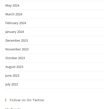
May 2024
March 2024
February 2024
January 2024
December 2023
November 2023
October 2023
August 2023
June 2023
July 2022
Follow Us On Twitter