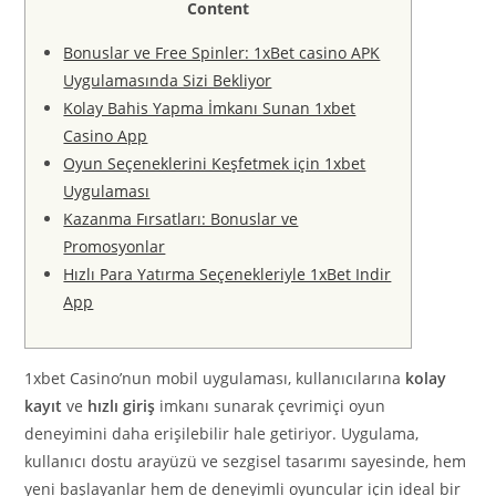
Content
Bonuslar ve Free Spinler: 1xBet casino APK
Uygulamasında Sizi Bekliyor
Kolay Bahis Yapma İmkanı Sunan 1xbet
Casino App
Oyun Seçeneklerini Keşfetmek için 1xbet
Uygulaması
Kazanma Fırsatları: Bonuslar ve
Promosyonlar
Hızlı Para Yatırma Seçenekleriyle 1xBet Indir
App
1xbet Casino’nun mobil uygulaması, kullanıcılarına
kolay
kayıt
ve
hızlı giriş
imkanı sunarak çevrimiçi oyun
deneyimini daha erişilebilir hale getiriyor. Uygulama,
kullanıcı dostu arayüzü ve sezgisel tasarımı sayesinde, hem
yeni başlayanlar hem de deneyimli oyuncular için ideal bir