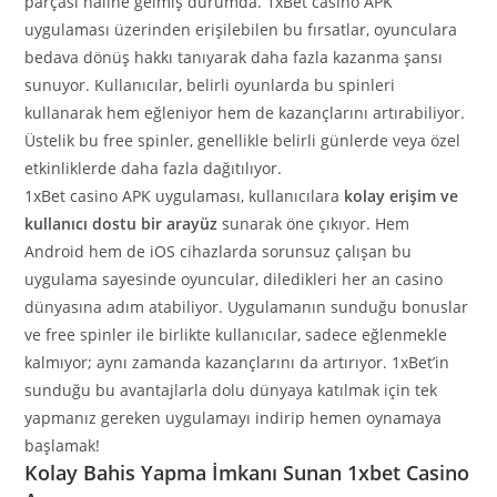
parçası haline gelmiş durumda. 1xBet casino APK
uygulaması üzerinden erişilebilen bu fırsatlar, oyunculara
bedava dönüş hakkı tanıyarak daha fazla kazanma şansı
sunuyor. Kullanıcılar, belirli oyunlarda bu spinleri
kullanarak hem eğleniyor hem de kazançlarını artırabiliyor.
Üstelik bu free spinler, genellikle belirli günlerde veya özel
etkinliklerde daha fazla dağıtılıyor.
1xBet casino APK uygulaması, kullanıcılara
kolay erişim ve
kullanıcı dostu bir arayüz
sunarak öne çıkıyor. Hem
Android hem de iOS cihazlarda sorunsuz çalışan bu
uygulama sayesinde oyuncular, diledikleri her an casino
dünyasına adım atabiliyor. Uygulamanın sunduğu bonuslar
ve free spinler ile birlikte kullanıcılar, sadece eğlenmekle
kalmıyor; aynı zamanda kazançlarını da artırıyor. 1xBet’in
sunduğu bu avantajlarla dolu dünyaya katılmak için tek
yapmanız gereken uygulamayı indirip hemen oynamaya
başlamak!
Kolay Bahis Yapma İmkanı Sunan 1xbet Casino