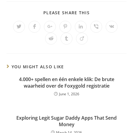
PLEASE SHARE THIS
YOU MIGHT ALSO LIKE
4.000+ spellen en één enkele klik: De brute
waarheid over de Foxygold registratie
June 1, 2026
Exploring Legit Sugar Daddy Apps That Send
Money
March 14, 2026