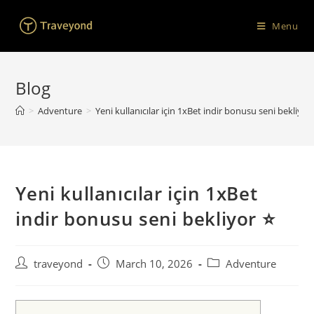
Menu
Blog
>
Adventure
>
Yeni kullanıcılar için 1xBet indir bonusu seni bekliyor
Yeni kullanıcılar için 1xBet
indir bonusu seni bekliyor ⭐
traveyond
March 10, 2026
Adventure