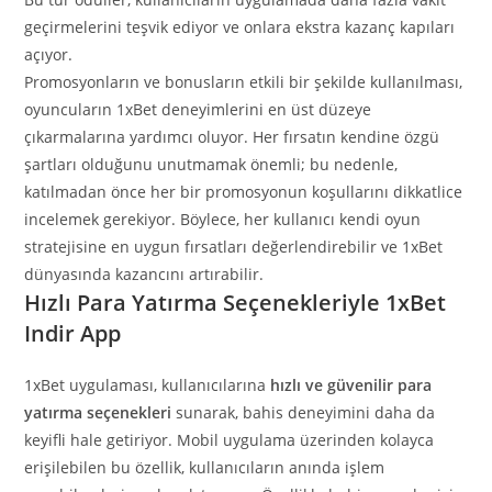
geçirmelerini teşvik ediyor ve onlara ekstra kazanç kapıları
açıyor.
Promosyonların ve bonusların etkili bir şekilde kullanılması,
oyuncuların 1xBet deneyimlerini en üst düzeye
çıkarmalarına yardımcı oluyor. Her fırsatın kendine özgü
şartları olduğunu unutmamak önemli; bu nedenle,
katılmadan önce her bir promosyonun koşullarını dikkatlice
incelemek gerekiyor. Böylece, her kullanıcı kendi oyun
stratejisine en uygun fırsatları değerlendirebilir ve 1xBet
dünyasında kazancını artırabilir.
Hızlı Para Yatırma Seçenekleriyle 1xBet
Indir App
1xBet uygulaması, kullanıcılarına
hızlı ve güvenilir para
yatırma seçenekleri
sunarak, bahis deneyimini daha da
keyifli hale getiriyor. Mobil uygulama üzerinden kolayca
erişilebilen bu özellik, kullanıcıların anında işlem